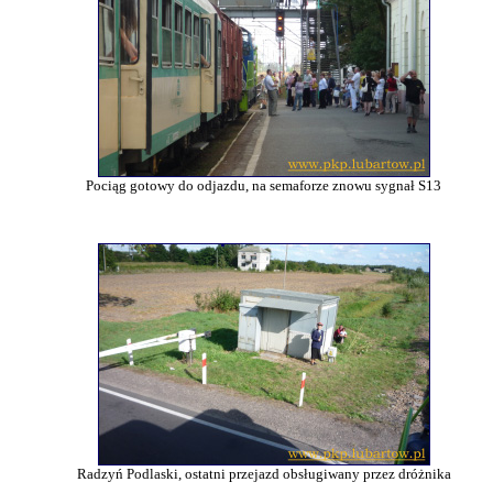
Pociąg gotowy do odjazdu, na semaforze znowu sygnał S13
Radzyń Podlaski, ostatni przejazd obsługiwany przez dróżnika