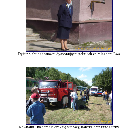
Dyżur ruchu w nastawni dysponującej pełni jak co roku pani Ewa
Kownatki - na peronie czekają strażacy, karetka oraz inne służby