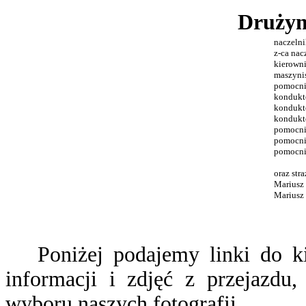
Drużyn
naczelni
z-ca nac
kierown
maszynis
pomocnik
kondukto
kondukto
kondukto
pomocni
pomocni
pomocni
oraz str
Mariusz
Mariusz
Poniżej podajemy linki do k
informacji i zdjęć z przejazdu,
wyboru naszych fotografii.