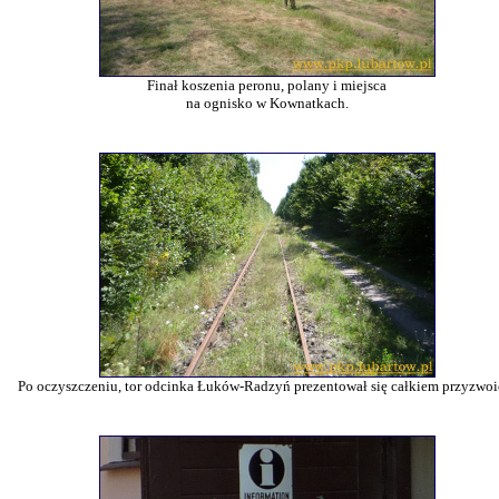
Finał koszenia peronu, polany i miejsca
na ognisko w Kownatkach.
Po oczyszczeniu, tor odcinka Łuków-Radzyń prezentował się całkiem przyzwoi