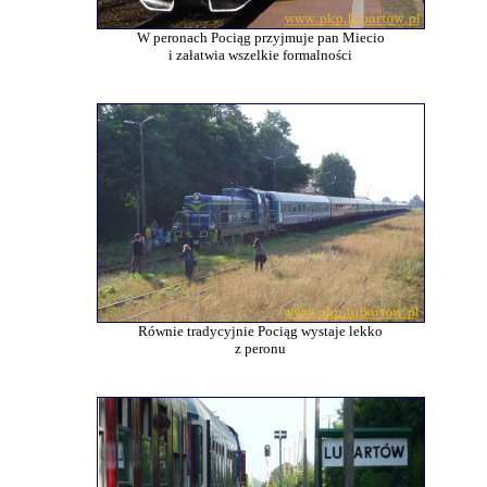
W peronach Pociąg przyjmuje pan Miecio
i załatwia wszelkie formalności
Równie tradycyjnie Pociąg wystaje lekko
z peronu