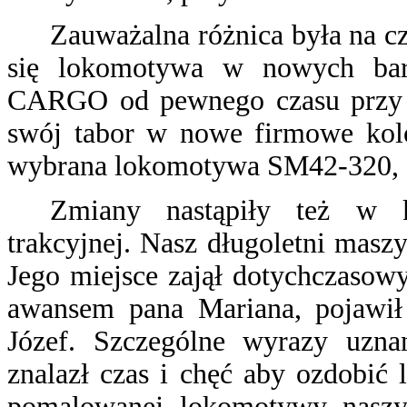
Zauważalna różnica była na cz
się lokomotywa w nowych bar
CARGO od pewnego czasu przy o
swój tabor w nowe firmowe kolo
wybrana lokomotywa SM42-320, dla
Zmiany nastąpiły też w 
trakcyjnej. Nasz długoletni masz
Jego miejsce zajął dotychczasow
awansem pana Mariana, pojawił
Józef. Szczególne wyrazy uzna
znalazł czas i chęć aby ozdobić 
pomalowanej lokomotywy nasz