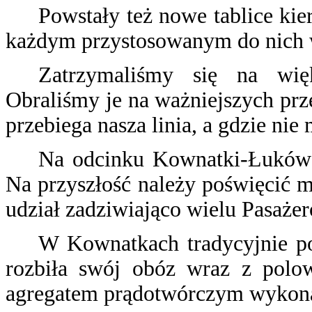
Powstały też nowe tablice kie
każdym przystosowanym do nich 
Zatrzymaliśmy się na więk
Obraliśmy je na ważniejszych prz
przebiega nasza linia, a gdzie nie
Na odcinku Kownatki-Łuków u
Na przyszłość należy poświęcić 
udział zadziwiająco wielu Pasaże
W Kownatkach tradycyjnie po
rozbiła swój obóz wraz z polow
agregatem prądotwórczym wykonał