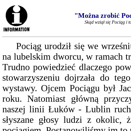
"Można zrobić Poc
Skąd wziął się Pociąg i t
Pociąg urodził się we wrześn
na lubelskim dworcu, w ramach t
Trudno powiedzieć dlaczego pows
stowarzyszeniu dojrzała do teg
wystawy. Ojcem Pociągu był Jace
roku. Natomiast główną przycz
naszej linii Łuków - Lublin ruc
słyszane głosy ludzi z okolic, ż
pociągiem. Postanowiliśmy im to