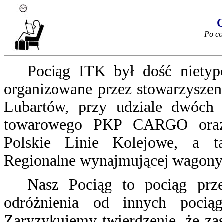
Po co,
Pociąg ITK był dość nietyp
organizowane przez stowarzyszeni
Lubartów, przy udziale dwóch
towarowego PKP CARGO oraz z
Polskie Linie Kolejowe, a t
Regionalne wynajmującej wagony
Nasz Pociąg to pociąg prz
odróżnienia od innych pocią
Zaryzykujemy twierdzenie, że za