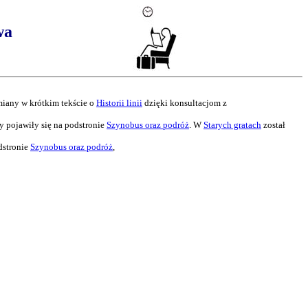
wa
miany w krótkim tekście o
Historii linii
dzięki konsultacjom z
y pojawiły się na podstronie
Szynobus oraz podróż
. W
Starych gratach
został
dstronie
Szynobus oraz podróż
,