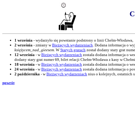
C
1 września
- wydarzyło się powstanie podstrony o linii Chełm-Włodawa,
2 września
- zmiany w
Bieżących wydarzeniach
. Dodana informacja o wyj
księżycem_nad_gieesem
. W
Starych gratach
został dodany stary grat nume
12 września
- w
Bieżących wydarzeniach
została dodana informacja o w
dodany stary grat numer 69, bilet relacji Chełm-Włodawa z kasy w Chełmie
18 września
- w
Bieżących wydarzeniach
została dodana informacja o w
24 września
- w
Bieżących wydarzeniach
została dodana informacja o po
2 października
- w
Bieżących wydarzeniach
nius o kolejnych, ostatnich
powrót