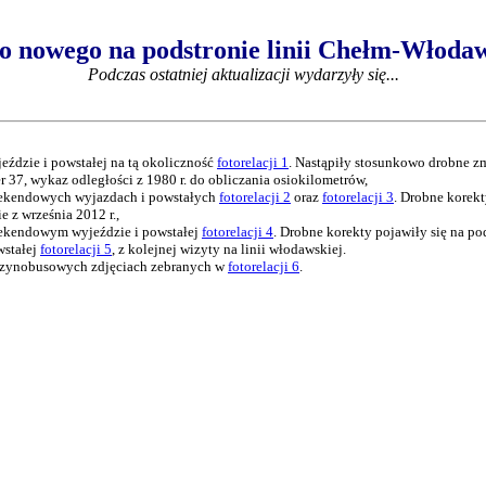
o nowego na podstronie linii Chełm-Włoda
Podczas ostatniej aktualizacji wydarzyły się...
eździe i powstałej na tą okoliczność
fotorelacji 1
. Nastąpiły stosunkowo drobne z
r 37, wykaz odległości z 1980 r. do obliczania osiokilometrów,
eekendowych wyjazdach i powstałych
fotorelacji 2
oraz
fotorelacji 3
. Drobne korekt
 z września 2012 r.,
eekendowym wyjeździe i powstałej
fotorelacji 4
. Drobne korekty pojawiły się na po
wstałej
fotorelacji 5
, z kolejnej wizyty na linii włodawskiej.
 szynobusowych zdjęciach zebranych w
fotorelacji 6
.